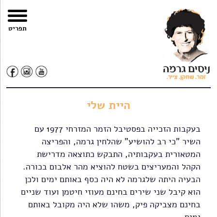
צרו
מפת
עבור
הצהרת
תפריט
קשר
האתר
לתוכן
נגישות
היית שלי
בעקבות הזכייה בפסטיבל הזמר המזרחי 1977 עם
השיר "כי רב להושיע" שהלחין גרמה, והפריצה
המטאורית בעקבותיה, התבקש כתוצאה מדרישת
הקהל והמעריצים בשטח להוציא מהר אלבום בכורה.
הבעיה היתה שלגרמה לא היה כסף באותם ימים ולכן
הוא קיבל שני שירים בחינם מעוזי חיטמן ועוד שניים
בחינם מצביקה פיק, משהו שלא היה מקובל באותם